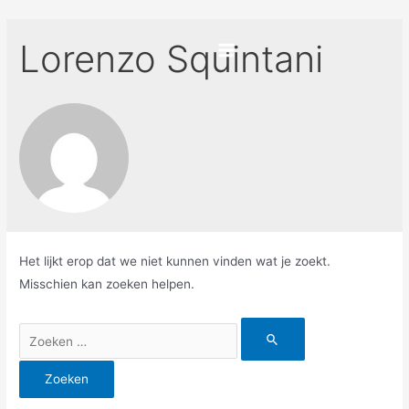
Ga
naar
Lorenzo Squintani
de
Main
inhoud
Menu
Het lijkt erop dat we niet kunnen vinden wat je zoekt.
Misschien kan zoeken helpen.
Zoek
naar: