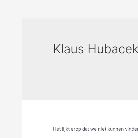
Ga
naar
de
inhoud
Klaus Hubace
Het lijkt erop dat we niet kunnen vind