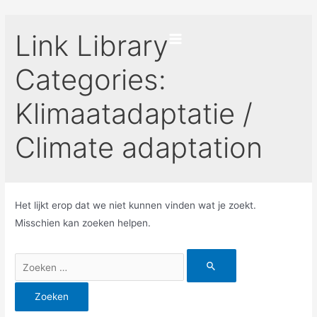
Ga
naar
Link Library
de
Main
inhoud
Categories:
Menu
Klimaatadaptatie /
Climate adaptation
Het lijkt erop dat we niet kunnen vinden wat je zoekt.
Misschien kan zoeken helpen.
Zoek
naar: